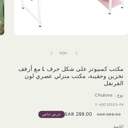
Open
media
1
in
of
10
/
-6
modal
مكتب كمبيوتر على شكل حرف L مع أرفف
تخزين وحقيبة، مكتب منزلي عصري لون
القرنفل
نوع：Chulovs
سكو:
F-ADC23323-PK
299.00 SAR
Sale
Regular
399.00 SAR
عرض خاص
price
price
الكمية