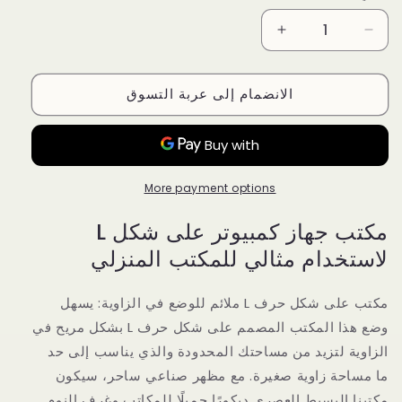
Increase
Decrease
quantity
quantity
for
for
الانضمام إلى عربة التسوق
مكتب
مكتب
كمبيوتر
كمبيوتر
على
على
شكل
شكل
حرف
حرف
More payment options
L
L
مع
مع
مكتب جهاز كمبيوتر على شكل L
أرفف
أرفف
تخزين
تخزين
لاستخدام مثالي للمكتب المنزلي
وحقيبة،
وحقيبة،
مكتب
مكتب
مكتب على شكل حرف L ملائم للوضع في الزاوية: يسهل
منزلي
منزلي
وضع هذا المكتب المصمم على شكل حرف L بشكل مريح في
عصري
عصري
الزاوية لتزيد من مساحتك المحدودة والذي يناسب إلى حد
لون
لون
القرنفل
القرنفل
ما مساحة زاوية صغيرة. مع مظهر صناعي ساحر، سيكون
مكتبنا البسيط العصري ديكورًا جميلًا للمكاتب وغرف النوم