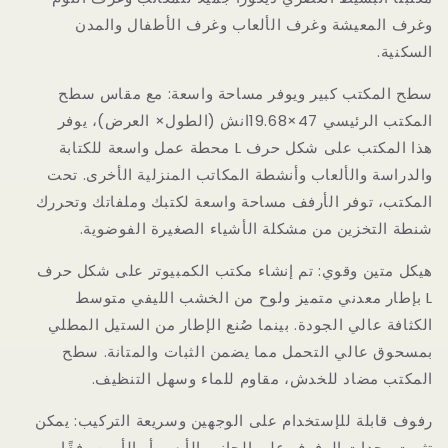
وغرف المعيشة وغرف الألعاب وغرف الأطفال والمدن
السكنية.
سطح المكتب كبير ويوفر مساحة واسعة: مع مقاس سطح
المكتب الرئيسي 47×19.68انش (الطول× العرض)، يوفر
هذا المكتب على شكل حرف L محطة عمل واسعة للكتابة
والدراسة والألعاب وأنشطة المكاتب المنزلية الأخرى. تحت
المكتب، توفر الأرفف مساحة واسعة لكتبك وملفاتك وتحررك
شنطة التخزين من مشكلة الأشياء الصغيرة الفوضوية.
هيكل متين وقوي: تم إنشاء مكتب الكمبيوتر على شكل حرف
L بإطار معدني متميز ولوح من الخشب الليفي متوسط
الكثافة عالي الجودة. بينما صُنع الإطار من الستيل المطلي
بمسحوق عالي التحمل مما يضمن الثبات والمتانة. سطح
المكتب مضاد للخدش، مقاوم للماء وسهل التنظيف.
رفوف قابلة للإستخدام على الوجهين وسريعة التركيب: يمكن
تثبيت وحدات الرفوف على الجانب الأيسر أو الأيمن وفقًا