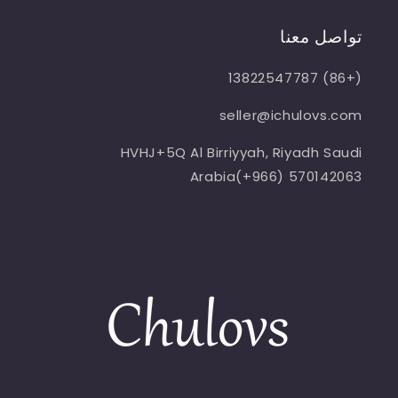
تواصل معنا
(+86) 13822547787
seller@ichulovs.com
HVHJ+5Q Al Birriyyah, Riyadh Saudi
Arabia(+966) 570142063