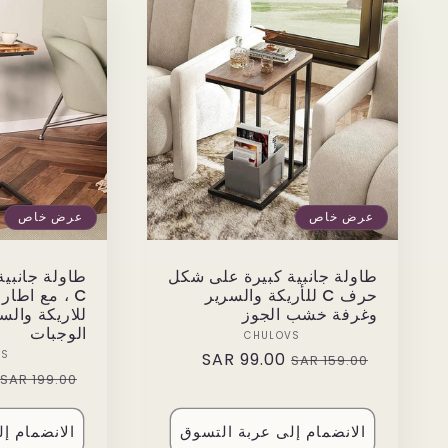
عرض خاص
عرض خاص
طاولة جانبية كبيرة على شكل
طاولة جانب
حرف C للأريكة والسرير
C ، مع اطار
وغرفة خشب الجوز
للاريكة والس
الوجبات
Vendor:
CHULOVS
VS
99.00 SAR
Sale
Regular
159.00 SAR
Regular
199.00 SAR
price
price
price
الانضمام إلى عربة التسوق
الانضمام إ