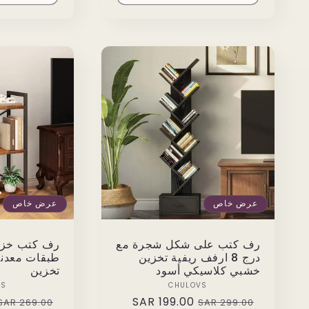
عرض خاص
عرض خاص
رف كتب على شكل شجرة مع
درج 8 ارفف ريفية تخزين
طبقات معدني
خشبي كلاسيكي أسود
تخزين
Vendor:
VS
CHULOVS
Regular
199.00 SAR
Sale
Regular
269.00 SAR
299.00 SAR