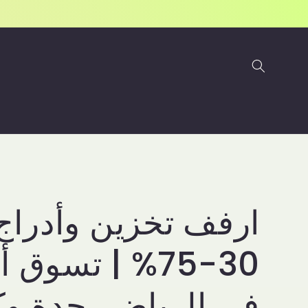
Skip to
content
C
ارفف تخزين وأدراج
o
30-75% | تسوق 
l
في الرياض، جدة وك