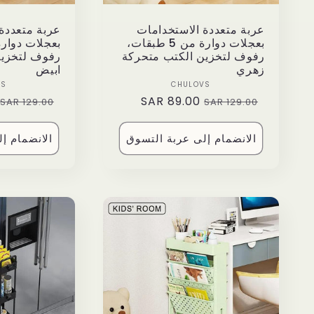
:
عربة متعددة الاستخدامات
عربة متعددة
بعجلات دوارة من 5 طبقات،
رفوف لتخزين الكتب متحركة
رفوف لتخزين
زهري
ابيض
Vendor:
VS
CHULOVS
Regular
89.00 SAR
Sale
Regular
129.00 SAR
129.00 SAR
price
price
price
الانضمام إلى عربة التسوق
الانضمام إ