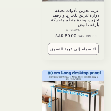
عربة تخزين بأدوات نحيفة
دوارة تنزلق للخارج وارفف
تخزين، وحدة منظم متحركة
بأرفف ابيض
Vendor:
CHULOVS
89.00 SAR
Sale
Regular
199.00 SAR
price
price
الانضمام إلى عربة التسوق