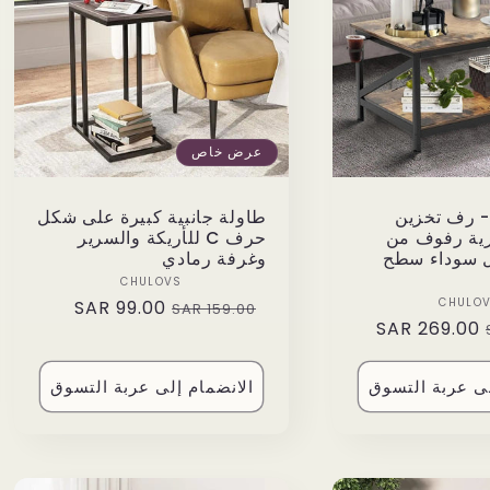
عرض خاص
- رف تخزين
طاولة جانبية كبيرة على شكل
ية رفوف من
حرف C للأريكة والسرير
ل سوداء سطح
وغرفة رمادي
Vendor:
CHULOVS
Vendor:
CHULO
99.00 SAR
Sale
Regular
159.00 SAR
269.00 SAR
Sale
price
price
price
لى عربة التسوق
الانضمام إلى عربة التسوق