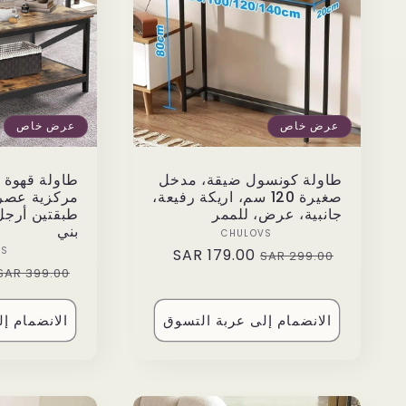
عرض خاص
عرض خاص
طاولة كونسول ضيقة، مدخل
طاولة قهوة 
صغيرة 120 سم، اريكة رفيعة،
مركزية عصر
جانبية، عرض، للممر
طبقتين أرج
بني
Vendor:
CHULOVS
VS
179.00 SAR
Sale
Regular
299.00 SAR
Regular
399.00 SAR
price
price
price
الانضمام إلى عربة التسوق
الانضمام إ