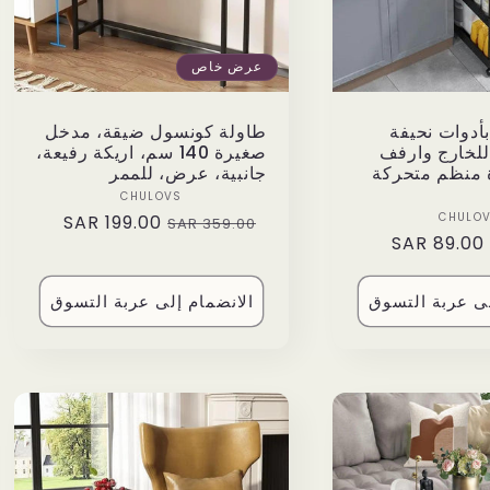
عرض خاص
أدوات نحيفة
طاولة كونسول ضيقة، مدخل
للخارج وارفف
صغيرة 140 سم، اريكة رفيعة،
 منظم متحركة
جانبية، عرض، للممر
Vendor:
CHULOVS
Vendor:
CHULO
199.00 SAR
Sale
Regular
359.00 SAR
89.00 SAR
Sale
price
price
price
لى عربة التسوق
الانضمام إلى عربة التسوق