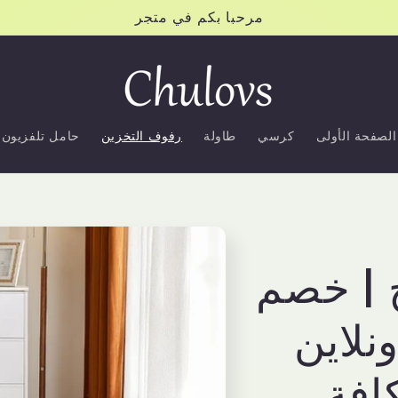
مرحبا بكم في متجر
الصفحة الأولى
كرسي
طاولة
رفوف التخزين
حامل تلفزيون
 | خصم
أونلاين
افة