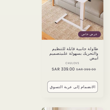
عرض خاص
طاولة جانبية قابلة للتنظيم
والتحريك بسهولة علىبتصميم
ابيض
Vendor:
CHULOVS
339.00 SAR
Sale
Regular
399.00 SAR
price
price
الانضمام إلى عربة التسوق