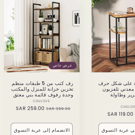
عرض خاص
ية على شكل حرف
رف كتب من 5 طبقات منظم
 معدني تلفزيون
تخزين خزانة للمنزل والمكتب
رير وطاولة
وحدة رفوف قائمة بني معتق
Vendor:
CHULOVS
Vendor:
CHULO
259.00 SAR
Sale
Regular
399.00 SAR
119.00 SAR
Sale
price
price
price
لى عربة التسوق
الانضمام إلى عربة التسوق