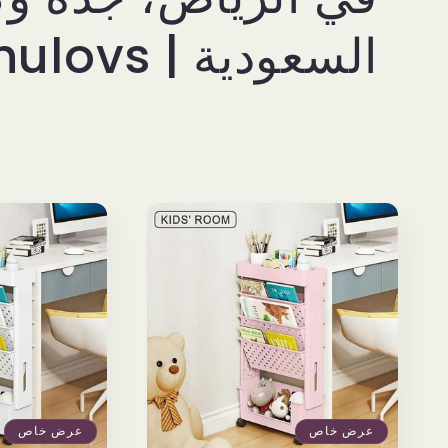
l
السعودية | Chulovs
e
c
t
i
o
n
عرض خاص
عرض خاص