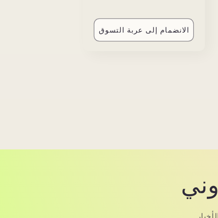
price
price
الانضمام إلى عربة التسوق
وني
خبار .