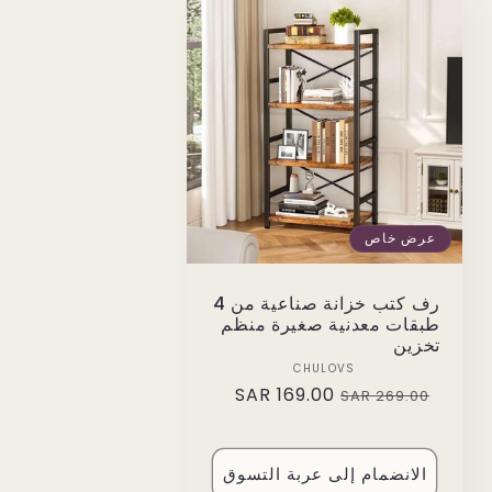
عرض خاص
رف كتب خزانة صناعية من 4
طبقات معدنية صغيرة منظم
تخزين
Vendor:
CHULOVS
169.00 SAR
Sale
Regular
269.00 SAR
price
price
الانضمام إلى عربة التسوق