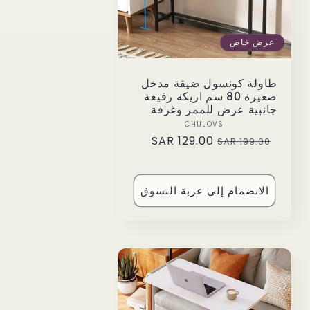
عرض خاص
طاولة كونسول ضيقة مدخل
صغيرة 80 سم اريكة رفيعة
جانبية عرض للممر وغرفة
Vendor:
CHULOVS
129.00 SAR
Sale
Regular
199.00 SAR
price
price
الانضمام إلى عربة التسوق