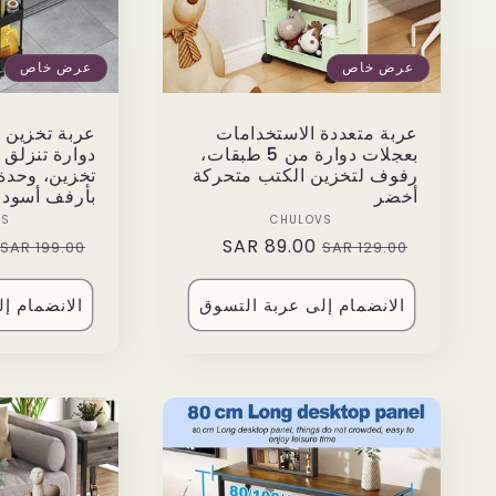
عرض خاص
عرض خاص
عربة متعددة الاستخدامات
عربة تخزين ب
بعجلات دوارة من 5 طبقات،
دوارة تنزلق 
رفوف لتخزين الكتب متحركة
تخزين، وحدة
أخضر
بأرفف أسود
Vendor:
VS
CHULOVS
Regular
89.00 SAR
Sale
Regular
199.00 SAR
129.00 SAR
price
price
price
الانضمام إلى عربة التسوق
الانضمام إ