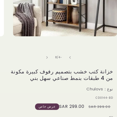
Open
media
1
in
modal
of
8
/
-4
خزانة كتب خشب بتصميم رفوف كبيرة مكونة
من 4 طبقات بنمط صناعي سهل بني
نوع：Chulovs
سكو:
‎CD0144-BD
299.00 SAR
Sale
Regular
399.00 SAR
عرض خاص
price
price