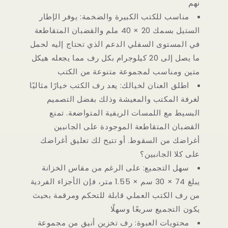
نهم
مناسب للكتب الكبيرة والضخمة: يوفر الإطار
الستيل بسمك 20 × 40 ملم والقضبان المتقاطعة
في المستوى السفلي الدعم الذي تحتاج إليه لحمل
ما يصل إلى 20 كيلوجرام بكل رف مما يجعله هيكل
متين ومناسب لمجموعة متنوعة من الكتب
اطلق العنان لخيالك: يعد رف الكتب خيارًا مثاليًا
لغرفة المكتب والمعيشة وذلك بفضل التصميم
البسيط مع اللمسات الريفية المتواضعة. تمنع
القضبان المتقاطعة الموجودة على الجانبين
أغراضك من السقوط. أو تتيح لك تعليق أغراضك
على كلا الجانبين؟
سهل التجميع: على الرغم من مقاس الخزانة
يبلغ 74 × 30 سم × 1.55 متر، فإن الأجزاء الفردية
من رف الكتب العملي قابلة للتحكم ومرقمة بحيث
يكون التجميع سريعًا وسهلًا
محتويات العبوة: رف تخزين أنيق من مجموعة