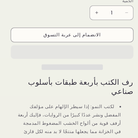
الكمية
Increase
Decrease
quantity
quantity
for
for
الانضمام إلى عربة التسوق
خزانة
خزانة
كتب
كتب
خشب
خشب
بتصميم
بتصميم
رفوف
رفوف
كبيرة
كبيرة
مكونة
مكونة
رف الكتب بأربعة طبقات بأسلوب
من
من
4
4
صناعي
طبقات
طبقات
بنمط
بنمط
لكتب النمو: إذا سيطر الإلهام على مؤلفك
صناعي
صناعي
المفضل ونشر عددًا كبيرًا من الروايات، فإليك أربعة
سهل
سهل
أرفف قوية من ألواح الخشب المضغوط المدمجة
بني
بني
في الخزانة مما يجعلها منتجًا لا بد منه لكل قارئ