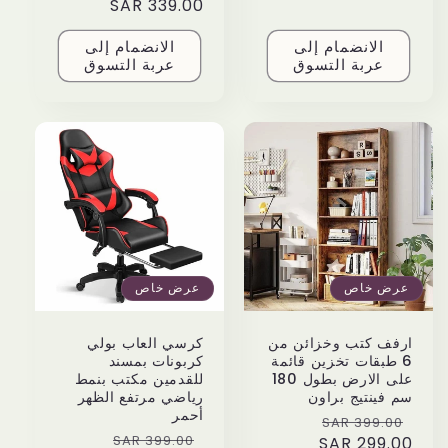
price
339.00 SAR
price
الانضمام إلى
الانضمام إلى
عربة التسوق
عربة التسوق
عرض خاص
عرض خاص
ارفف كتب وخزائن من
كرسي العاب بولي
6 طبقات تخزين قائمة
كربونات بمسند
على الارض بطول 180
للقدمين مكتب بنمط
سم فينتيج براون
رياضي مرتفع الظهر
أحمر
Sale
Regular
399.00 SAR
Sale
Regular
399.00 SAR
price
299.00 SAR
price