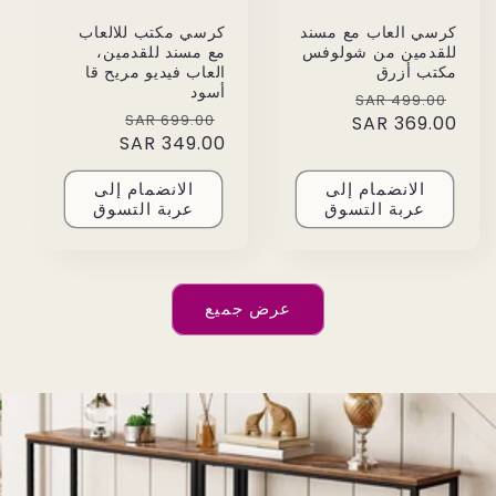
كرسي العاب مع مسند
كرسي مكتب للالعاب
للقدمين من شولوفس
مع مسند للقدمين،
مكتب أزرق
العاب فيديو مريح قا
أسود
Sale
Regular
499.00 SAR
Sale
Regular
699.00 SAR
price
369.00 SAR
price
price
349.00 SAR
price
الانضمام إلى
الانضمام إلى
عربة التسوق
عربة التسوق
عرض جميع