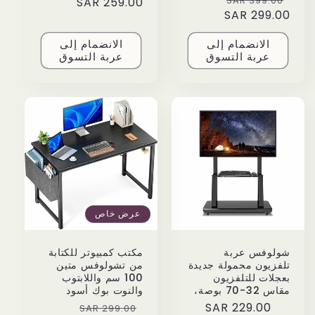
399.00 SAR
price
259.00 SAR
price
price
299.00 SAR
price
الانضمام إلى
الانضمام إلى
عربة التسوق
عربة التسوق
عرض خاص
شولوفس عربة
مكتب كمبيوتر للكتابة
تلفزيون محمولة جديدة
من تشولوفس متين
بعجلات للتلفزيون
100 سم واللابتوب
مقاس 32-70 بوصة،
والنوت بوك أسود
Sale
Regular
Regular
229.00 SAR
299.00 SAR