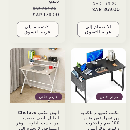
تجميع
Sale
Regular
499.00 SAR
Sale
Regular
299.00 SAR
price
369.00 SAR
price
price
179.00 SAR
price
الانضمام إلى
الانضمام إلى
عربة التسوق
عربة التسوق
عرض خاص
عرض خاص
مكتب كمبيوتر للكتابة
أبيض مكتب Chulovs
من تشولوفس متين
القابل للطي: صغير،
100 سم واللابتوب
من خشب البلوط، يوفر
والنوت بوك أسود
المساحة، لا يحتاج إلى