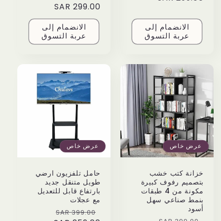
price
299.00 SAR
price
الانضمام إلى
الانضمام إلى
عربة التسوق
عربة التسوق
عرض خاص
عرض خاص
خزانة كتب خشب
حامل تلفزيون ارضي
بتصميم رفوف كبيرة
طويل متنقل جديد
مكونة من 4 طبقات
بارتفاع قابل للتعديل
بنمط صناعي سهل
مع عجلات
أسود
Sale
Regular
399.00 SAR
Sale
Regular