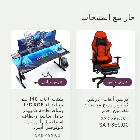
ار بيع المنتجات
عرض خاص
عرض خاص
كرسي ألعاب، كرسي
مكتب ألعاب 140 سم
كمبيوتر مريح مع مسند
مع أضواء LED RGB
للقدمين أحمر
ومنافذ طاقة كمبيوتر
حامل شاشة وخطاف
Sale
Regular
599.00 SAR
لسماعة الرأس من
price
369.00 SAR
price
شولوفس أسود
Sale
Regular
499.00 SAR