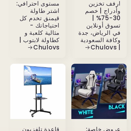
ارفف تخزين
مستوى احترافي:
وأدراج | خصم
اشتر طاولة
30-75% |
قيمنق تخدم كل
تسوق أونلاين
احتياجاتك -
في الرياض، جدة
مثالية كلعبة و
وكافة السعودية
كطاولة لابتوب |
Chulovs
| Chulovs
عروض خاصة:
قاعدة تلفزيون