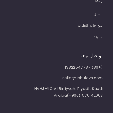
ربط
اتصال
تتبع حالة الطلب
مدونة
تواصل معنا
(+86) 13822547787
seller@ichulovs.com
HVHJ+5Q Al Birriyyah, Riyadh Saudi
Arabia(+966) 570142063