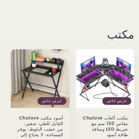
كتب
عرض خاص
عرض خاص
مكتب ألعاب Chulovs
أسود مكتب Chulovs
مقاس 130 سم مع
القابل للطي: صغير،
شريط LED ومنافذ
من خشب البلوط، يوفر
طاقة أسود
المساحة، لا يحتاج إلى