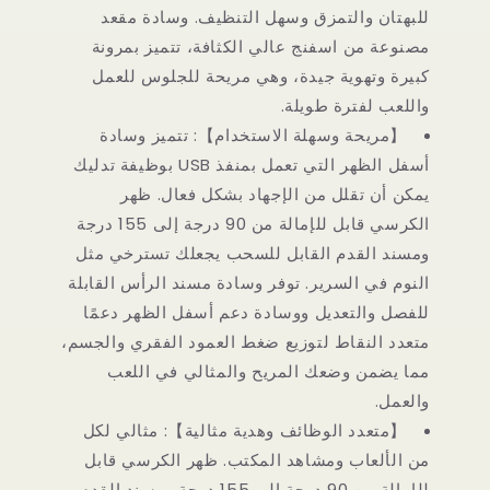
للبهتان والتمزق وسهل التنظيف. وسادة مقعد
مصنوعة من اسفنج عالي الكثافة، تتميز بمرونة
كبيرة وتهوية جيدة، وهي مريحة للجلوس للعمل
واللعب لفترة طويلة.
【مريحة وسهلة الاستخدام】: تتميز وسادة
أسفل الظهر التي تعمل بمنفذ USB بوظيفة تدليك
يمكن أن تقلل من الإجهاد بشكل فعال. ظهر
الكرسي قابل للإمالة من 90 درجة إلى 155 درجة
ومسند القدم القابل للسحب يجعلك تسترخي مثل
النوم في السرير. توفر وسادة مسند الرأس القابلة
للفصل والتعديل ووسادة دعم أسفل الظهر دعمًا
متعدد النقاط لتوزيع ضغط العمود الفقري والجسم،
مما يضمن وضعك المريح والمثالي في اللعب
والعمل.
【متعدد الوظائف وهدية مثالية】: مثالي لكل
من الألعاب ومشاهد المكتب. ظهر الكرسي قابل
للإمالة من 90 درجة إلى 155 درجة ومسند القدم