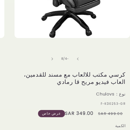
Open
media
1
in
modal
of
8
/
-4
كرسي مكتب للالعاب مع مسند للقدمين،
العاب فيديو مريح قا رمادي
نوع：Chulovs
سكو:
F-KD0253-GR
349.00 SAR
Sale
Regular
499.00 SAR
عرض خاص
price
price
الكمية