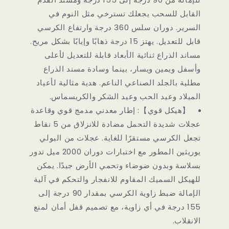
القابل للسحب يجعلك تسترخي مثل النوم في
السرير. دوران سلس 360 درجة وارتفاع الكرسي
قابل للتعديل. يهتز 15 درجة ذهابًا وإيابًا بشكل مريح.
مساند الذراع ثنائية الأبعاد قابلة للتعديل لأعلى
وأسفل ويمين ويسار، بينما وسادة مسند الذراع
مطلية بالجلد الصناعي الناعم. هدية مثالية لأعياد
الميلاد وعيد الحب وعيد الشكر والكريسماس.
【هيكل قوي】: إطار معدني مدمج قوي وقاعدة
عجلات شديدة التحمل مضادة للانزلاق من 5 نقاط
تجعل الكرسي مستقرًا للغاية. عجلات من البولي
يوريثين المطور مع اختبارات دوران 2000 ميل تدور
بسلاسة وبدون ضوضاء وتحمي الأرض جيدًا. يمكن
للهيكل السميك المقاوم للانفجار والتحكم في آلية
الإمالة ضبط زاوية الكرسي بمقدار 90 درجة إلى
155 درجة في أي زاوية، مع تصميم قفل أمان لمنع
الانقلاب.