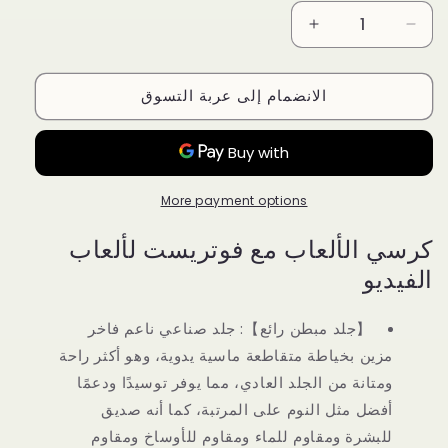
Increase
Decrease
quantity
quantity
for
for
الانضمام إلى عربة التسوق
كرسي
كرسي
مكتب
مكتب
للالعاب
للالعاب
مع
مع
مسند
مسند
More payment options
للقدمين،
للقدمين،
العاب
العاب
كرسي الألعاب مع فوتريست لألعاب
فيديو
فيديو
مريح
الفيديو
مريح
قا
قا
رمادي
رمادي
【جلد مبطن رائع】: جلد صناعي ناعم فاخر
مزين بخياطة متقاطعة ماسية يدوية، وهو أكثر راحة
ومتانة من الجلد العادي، مما يوفر توسيدًا ودعمًا
أفضل مثل النوم على المرتبة، كما أنه صديق
للبشرة ومقاوم للماء ومقاوم للأوساخ ومقاوم