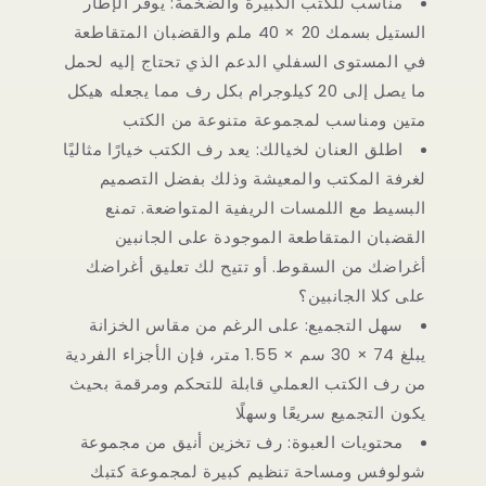
مناسب للكتب الكبيرة والضخمة: يوفر الإطار
الستيل بسمك 20 × 40 ملم والقضبان المتقاطعة
في المستوى السفلي الدعم الذي تحتاج إليه لحمل
ما يصل إلى 20 كيلوجرام بكل رف مما يجعله هيكل
متين ومناسب لمجموعة متنوعة من الكتب
اطلق العنان لخيالك: يعد رف الكتب خيارًا مثاليًا
لغرفة المكتب والمعيشة وذلك بفضل التصميم
البسيط مع اللمسات الريفية المتواضعة. تمنع
القضبان المتقاطعة الموجودة على الجانبين
أغراضك من السقوط. أو تتيح لك تعليق أغراضك
على كلا الجانبين؟
سهل التجميع: على الرغم من مقاس الخزانة
يبلغ 74 × 30 سم × 1.55 متر، فإن الأجزاء الفردية
من رف الكتب العملي قابلة للتحكم ومرقمة بحيث
يكون التجميع سريعًا وسهلًا
محتويات العبوة: رف تخزين أنيق من مجموعة
شولوفس ومساحة تنظيم كبيرة لمجموعة كتبك