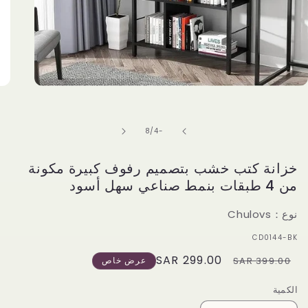
Open
media
1
in
of
8
/
-4
modal
خزانة كتب خشب بتصميم رفوف كبيرة مكونة
من 4 طبقات بنمط صناعي سهل أسود
نوع：Chulovs
سكو:
‎CD0144-BK
299.00 SAR
Sale
Regular
399.00 SAR
عرض خاص
price
price
الكمية