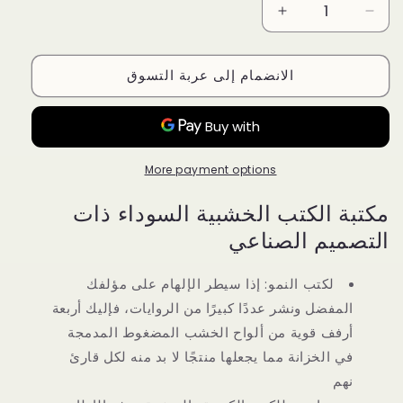
Increase
Decrease
quantity
quantity
for
for
الانضمام إلى عربة التسوق
خزانة
خزانة
كتب
كتب
خشب
خشب
بتصميم
بتصميم
رفوف
رفوف
More payment options
كبيرة
كبيرة
مكونة
مكونة
مكتبة الكتب الخشبية السوداء ذات
من
من
4
4
التصميم الصناعي
طبقات
طبقات
بنمط
بنمط
لكتب النمو: إذا سيطر الإلهام على مؤلفك
صناعي
صناعي
المفضل ونشر عددًا كبيرًا من الروايات، فإليك أربعة
سهل
سهل
أرفف قوية من ألواح الخشب المضغوط المدمجة
أسود
أسود
في الخزانة مما يجعلها منتجًا لا بد منه لكل قارئ
نهم