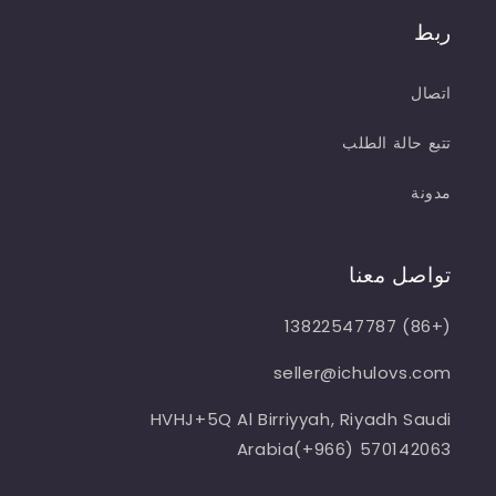
ربط
اتصال
تتبع حالة الطلب
مدونة
تواصل معنا
(+86) 13822547787
seller@ichulovs.com
HVHJ+5Q Al Birriyyah, Riyadh Saudi
Arabia(+966) 570142063