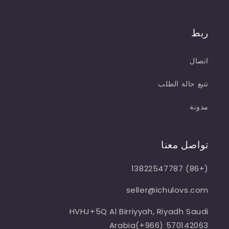
ربط
اتصال
تتبع حالة الطلب
مدونة
تواصل معنا
(+86) 13822547787
seller@ichulovs.com
HVHJ+5Q Al Birriyyah, Riyadh Saudi
Arabia(+966) 570142063