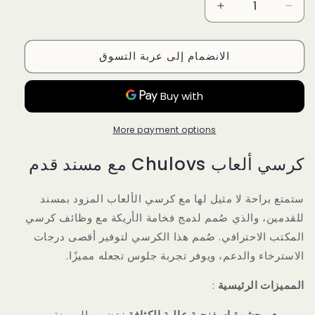
Increase
Decrease
quantity
quantity
for
for
الانضمام إلى عربة التسوق
كرسي
كرسي
العاب
العاب
مع
مع
مسند
مسند
للقدمين
للقدمين
More payment options
من
من
شولوفس
شولوفس
كرسي ألعاب Chulovs مع مسند قدم
مكتب
مكتب
أزرق
أزرق
ستمتع براحة لا مثيل لها مع كرسي الألعاب المزود بمسند
للقدمين، والذي صُمم لدمج فخامة الأريكة مع وظائف كرسي
المكتب الاحترافي. صُمم هذا الكرسي لتوفير أقصى درجات
الاسترخاء والدعم، ويوفر تجربة جلوس تجعله مميزًا.
المميزات الرئيسية
:
حشوة إسفنجية عالية الكثافة
: تضمن المرونة