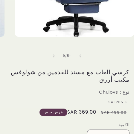
Open
media
1
in
of
9
/
-5
modal
كرسي العاب مع مسند للقدمين من شولوفس
مكتب أزرق
نوع：Chulovs
سكو:
SA0265-BL
369.00 SAR
Sale
Regular
499.00 SAR
عرض خاص
price
price
الكمية